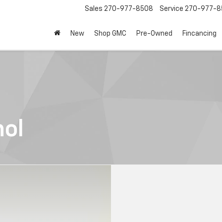
Sales
270-977-8508
Service
270-977-8
New
Shop GMC
Pre-Owned
Fincancing
ol